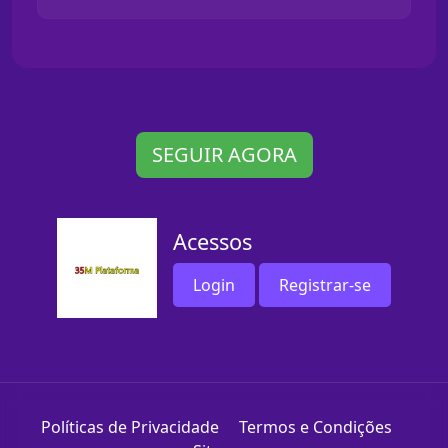
SEGUIR AGORA
Acessos
Login
Registrar-se
Políticas de Privacidade
Termos e Condições