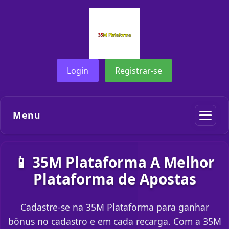
Login
Registrar-se
Menu
📱 35M Plataforma A Melhor
Plataforma de Apostas
Cadastre-se na 35M Plataforma para ganhar
bônus no cadastro e em cada recarga. Com a 35M