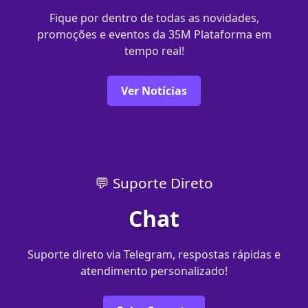
Fique por dentro de todas as novidades,
promoções e eventos da 35M Plataforma em
tempo real!
Ver Notícias
💬 Suporte Direto
Chat
Suporte direto via Telegram, respostas rápidas e
atendimento personalizado!