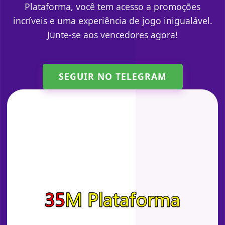
Plataforma, você tem acesso a promoções
incríveis e uma experiência de jogo inigualável.
Junte-se aos vencedores agora!
SEGUIR NO TELEGRAM