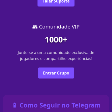
Falar Suporte
👥 Comunidade VIP
1000+
Junte-se a uma comunidade exclusiva de
jogadores e compartilhe experiências!
Entrar Grupo
📱 Como Seguir no Telegram