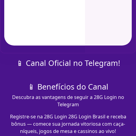
📱 Canal Oficial no Telegram!
📱 Benefícios do Canal
Descubra as vantagens de seguir a 28G Login no
Telegram
Registre-se na 28G Login 28G Login Brasil e receba
bônus — comece sua jornada vitoriosa com caça-
níqueis, jogos de mesa e cassinos ao vivo!