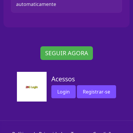
automaticamente
SEGUIR AGORA
Acessos
Login
Registrar-se