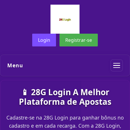
Login
Registrar-se
Menu
📱 28G Login A Melhor
Plataforma de Apostas
Cadastre-se na 28G Login para ganhar bônus no
cadastro e em cada recarga. Com a 28G Login,