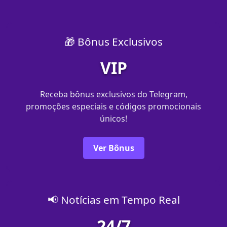
🎁 Bônus Exclusivos
VIP
Receba bônus exclusivos do Telegram,
promoções especiais e códigos promocionais
únicos!
Ver Bônus
📢 Notícias em Tempo Real
24/7