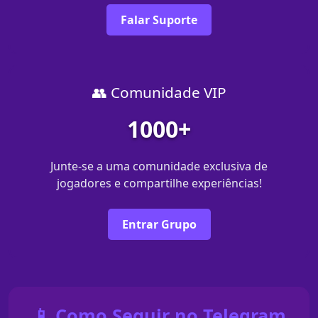
Falar Suporte
👥 Comunidade VIP
1000+
Junte-se a uma comunidade exclusiva de
jogadores e compartilhe experiências!
Entrar Grupo
📱 Como Seguir no Telegram