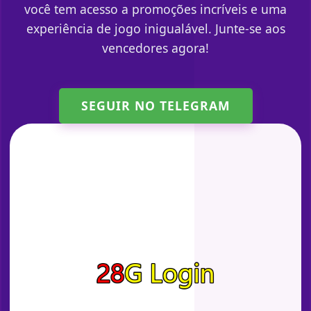
você tem acesso a promoções incríveis e uma
experiência de jogo inigualável. Junte-se aos
vencedores agora!
SEGUIR NO TELEGRAM