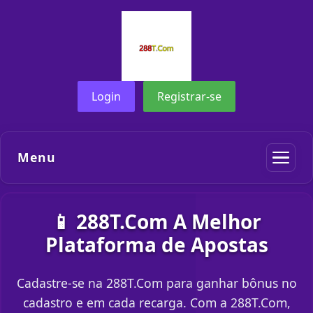
Login
Registrar-se
Menu
📱 288T.Com A Melhor
Plataforma de Apostas
Cadastre-se na 288T.Com para ganhar bônus no
cadastro e em cada recarga. Com a 288T.Com,