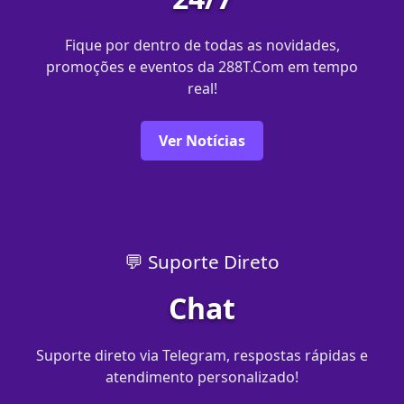
Fique por dentro de todas as novidades,
promoções e eventos da 288T.Com em tempo
real!
Ver Notícias
💬 Suporte Direto
Chat
Suporte direto via Telegram, respostas rápidas e
atendimento personalizado!