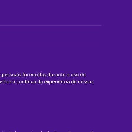
 pessoais fornecidas durante o uso de
elhoria contínua da experiência de nossos