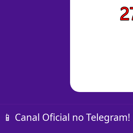
📱 Canal Oficial no Telegram!