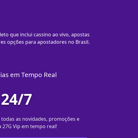
o que inclui cassino ao vivo, apostas
res opções para apostadores no Brasil.
cias em Tempo Real
24/7
e todas as novidades, promoções e
a 27G Vip em tempo real!