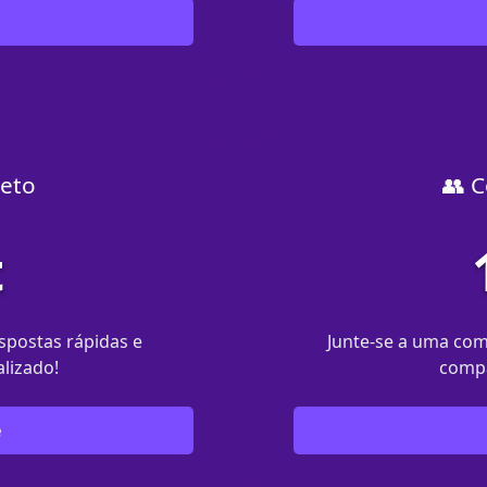
reto
👥 
t
espostas rápidas e
Junte-se a uma com
lizado!
compa
e