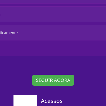
a
aticamente
SEGUIR AGORA
Acessos