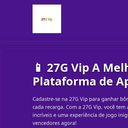
📱 27G Vip A Mel
Plataforma de A
Cadastre-se na 27G Vip para ganhar bô
cada recarga. Com a 27G Vip, você tem
incríveis e uma experiência de jogo inig
vencedores agora!