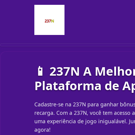
📱 237N A Melho
Plataforma de A
Cadastre-se na 237N para ganhar bônus
recarga. Com a 237N, você tem acesso a
uma experiência de jogo inigualável. J
agora!