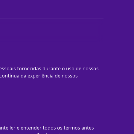
essoais fornecidas durante o uso de nossos
 contínua da experiência de nossos
nte ler e entender todos os termos antes