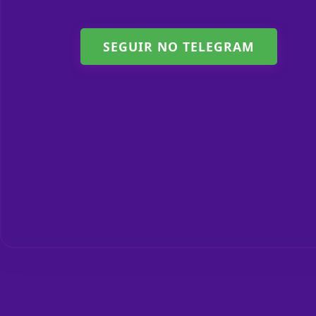
SEGUIR NO TELEGRAM