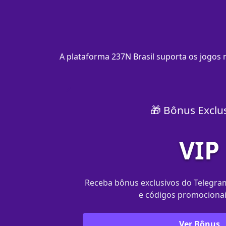
A plataforma 237N Brasil suporta os jogo
🎁 Bônus Exclu
VIP
Receba bônus exclusivos do Telegra
e códigos promocionai
Ver Bônus