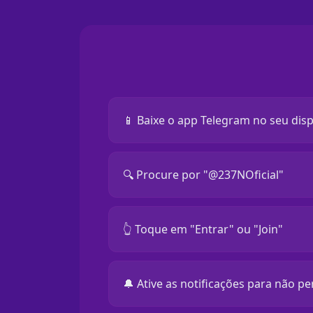
📱 Baixe o app Telegram no seu disp
🔍 Procure por "@237NOficial"
👆 Toque em "Entrar" ou "Join"
🔔 Ative as notificações para não p