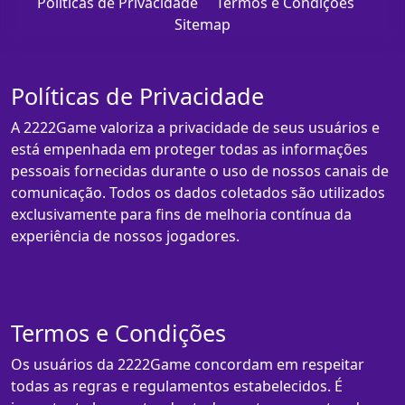
Políticas de Privacidade
Termos e Condições
Sitemap
Políticas de Privacidade
A 2222Game valoriza a privacidade de seus usuários e
está empenhada em proteger todas as informações
pessoais fornecidas durante o uso de nossos canais de
comunicação. Todos os dados coletados são utilizados
exclusivamente para fins de melhoria contínua da
experiência de nossos jogadores.
Termos e Condições
Os usuários da 2222Game concordam em respeitar
todas as regras e regulamentos estabelecidos. É