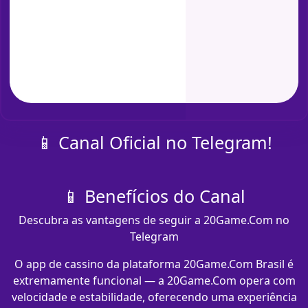
📱 Canal Oficial no Telegram!
📱 Benefícios do Canal
Descubra as vantagens de seguir a 20Game.Com no
Telegram
O app de cassino da plataforma 20Game.Com Brasil é
extremamente funcional — a 20Game.Com opera com
velocidade e estabilidade, oferecendo uma experiência