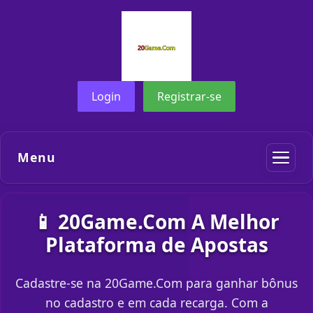
Login
Registrar-se
Menu
📱 20Game.Com A Melhor
Plataforma de Apostas
Cadastre-se na 20Game.Com para ganhar bônus
no cadastro e em cada recarga. Com a