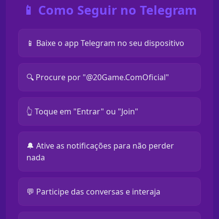
📱 Como Seguir no Telegram
📱 Baixe o app Telegram no seu dispositivo
🔍 Procure por "@20Game.ComOficial"
👆 Toque em "Entrar" ou "Join"
🔔 Ative as notificações para não perder
nada
💬 Participe das conversas e interaja