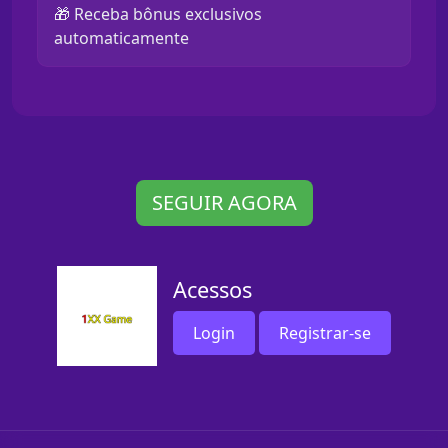
🎁 Receba bônus exclusivos
automaticamente
SEGUIR AGORA
Acessos
Login
Registrar-se