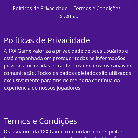
Políticas de Privacidade
Termos e Condições
Sitemap
Políticas de Privacidade
A 1XX Game valoriza a privacidade de seus usuários e
está empenhada em proteger todas as informações
pessoais fornecidas durante o uso de nossos canais de
comunicação. Todos os dados coletados são utilizados
exclusivamente para fins de melhoria contínua da
experiência de nossos jogadores.
Termos e Condições
Os usuários da 1XX Game concordam em respeitar