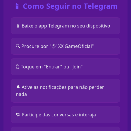
📱 Como Seguir no Telegram
📱 Baixe o app Telegram no seu dispositivo
🔍 Procure por "@1XX GameOficial"
👆 Toque em "Entrar" ou "Join"
🔔 Ative as notificações para não perder
nada
💬 Participe das conversas e interaja