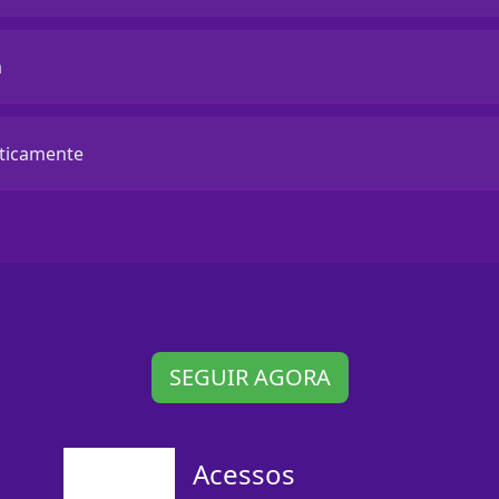
a
aticamente
SEGUIR AGORA
Acessos