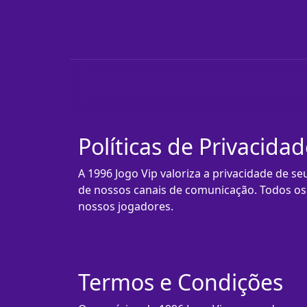
Políticas de Privacida
A 1996 Jogo Vip valoriza a privacidade de 
de nossos canais de comunicação. Todos os 
nossos jogadores.
Termos e Condições