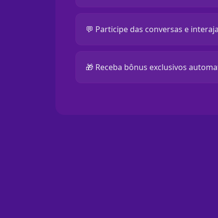
💬 Participe das conversas e interaj
🎁 Receba bônus exclusivos autom