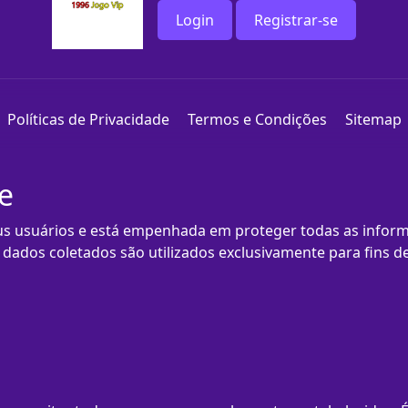
Login
Registrar-se
Políticas de Privacidade
Termos e Condições
Sitemap
de
seus usuários e está empenhada em proteger todas as infor
dados coletados são utilizados exclusivamente para fins d