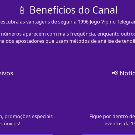
📱 Benefícios do Canal
escubra as vantagens de seguir a 1996 Jogo Vip no Telegr
s números aparecem com mais frequência, enquanto outros s
ha dos apostadores que usam métodos de análise de tendê
sivos
📢 Notí
m, promoções especiais
Fique por dentro d
s únicos!
eventos da 1