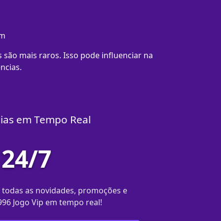
am
ão mais raros. Isso pode influenciar na
ncias.
cias em Tempo Real
24/7
e todas as novidades, promoções e
996 Jogo Vip em tempo real!