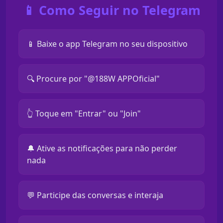
📱 Como Seguir no Telegram
📱 Baixe o app Telegram no seu dispositivo
🔍 Procure por "@188W APPOficial"
👆 Toque em "Entrar" ou "Join"
🔔 Ative as notificações para não perder
nada
💬 Participe das conversas e interaja