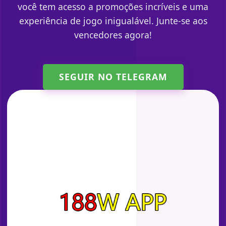
você tem acesso a promoções incríveis e uma
experiência de jogo inigualável. Junte-se aos
vencedores agora!
SEGUIR NO TELEGRAM