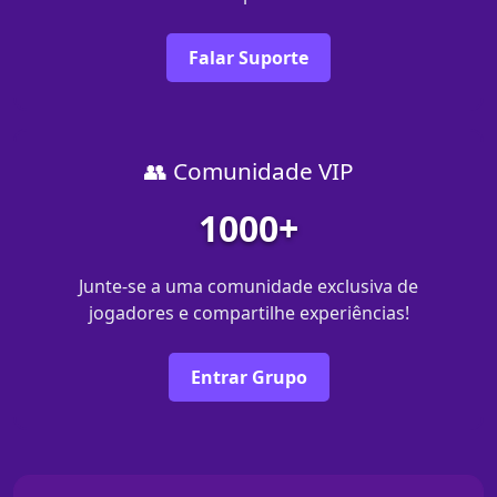
Falar Suporte
👥 Comunidade VIP
1000+
Junte-se a uma comunidade exclusiva de
jogadores e compartilhe experiências!
Entrar Grupo