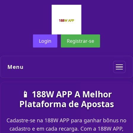
Login
Registrar-se
Menu
📱 188W APP A Melhor
Plataforma de Apostas
Cadastre-se na 188W APP para ganhar bônus no
cadastro e em cada recarga. Com a 188W APP,