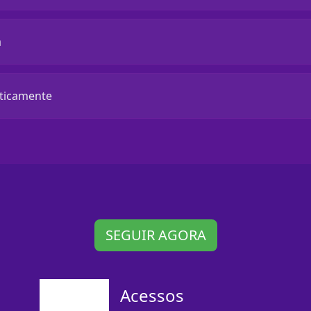
a
aticamente
SEGUIR AGORA
Acessos