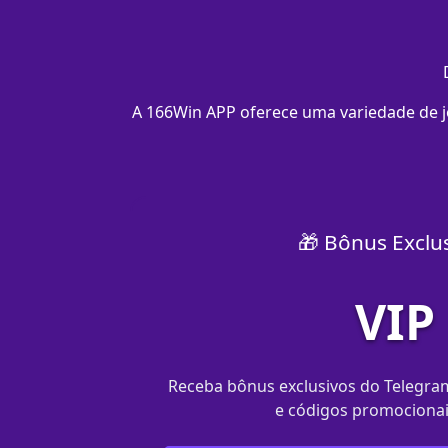
A 166Win APP oferece uma variedade de jo
🎁 Bônus Exclu
VIP
Receba bônus exclusivos do Telegra
e códigos promocionai