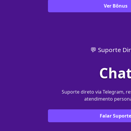
Ver Bônus
💬 Suporte Di
Cha
Suporte direto via Telegram, r
atendimento persona
Falar Suport