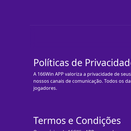
Políticas de Privacida
A 166Win APP valoriza a privacidade de seu
nossos canais de comunicação. Todos os dad
jogadores.
Termos e Condições