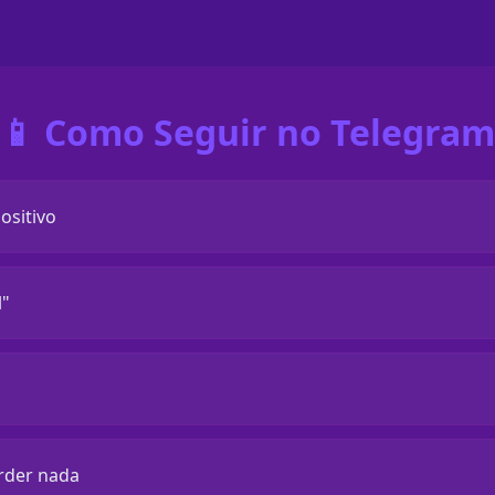
📱 Como Seguir no Telegram
ositivo
l"
erder nada