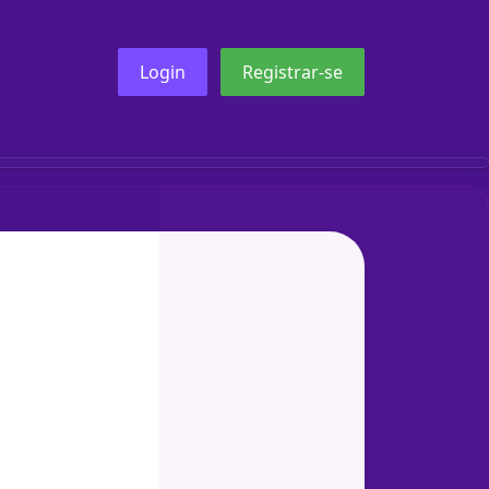
Login
Registrar-se