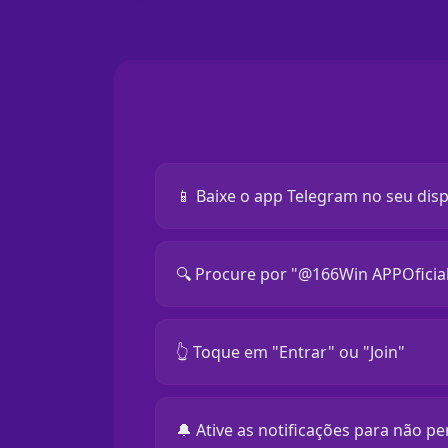
📱 Baixe o app Telegram no seu disp
🔍 Procure por "@166Win APPOficia
👆 Toque em "Entrar" ou "Join"
🔔 Ative as notificações para não p