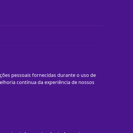
ções pessoais fornecidas durante o uso de
elhoria contínua da experiência de nossos