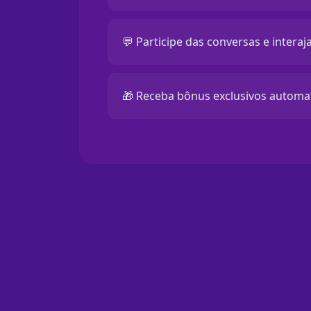
💬 Participe das conversas e interaj
🎁 Receba bônus exclusivos autom