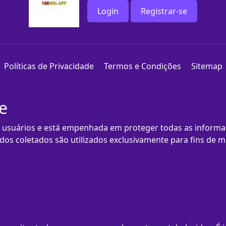
Login
Registrar-se
Políticas de Privacidade
Termos e Condições
Sitemap
de
s usuários e está empenhada em proteger todas as informa
os coletados são utilizados exclusivamente para fins de m