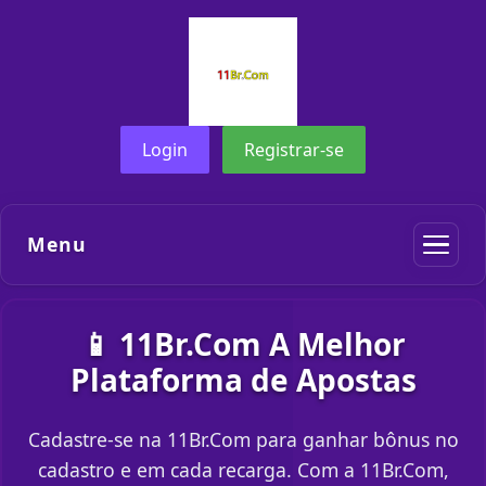
Login
Registrar-se
Menu
📱 11Br.Com A Melhor
Plataforma de Apostas
Cadastre-se na 11Br.Com para ganhar bônus no
cadastro e em cada recarga. Com a 11Br.Com,