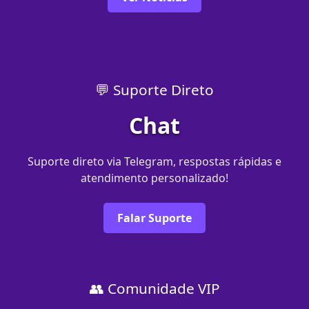
💬 Suporte Direto
Chat
Suporte direto via Telegram, respostas rápidas e
atendimento personalizado!
Falar Suporte
👥 Comunidade VIP