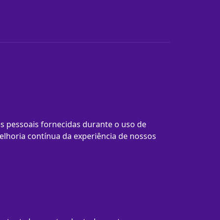
s pessoais fornecidas durante o uso de
elhoria contínua da experiência de nossos