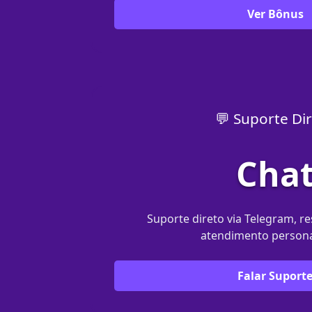
Ver Bônus
💬 Suporte Di
Cha
Suporte direto via Telegram, r
atendimento persona
Falar Suport