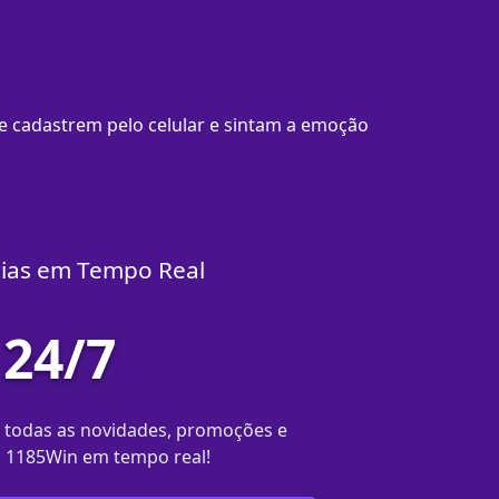
se cadastrem pelo celular e sintam a emoção
cias em Tempo Real
24/7
e todas as novidades, promoções e
 1185Win em tempo real!