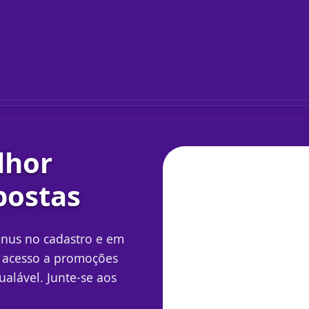
lhor
postas
nus no cadastro e em
 acesso a promoções
ualável. Junte-se aos