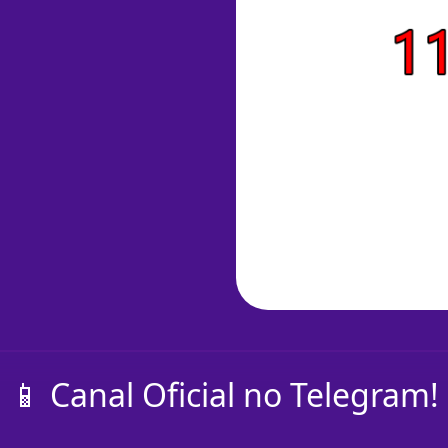
📱 Canal Oficial no Telegram!