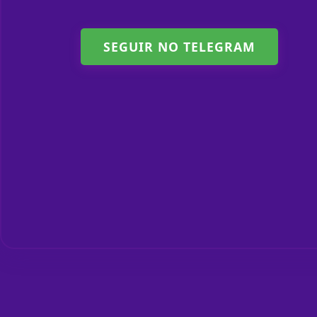
SEGUIR NO TELEGRAM