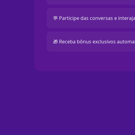
💬 Participe das conversas e interaj
🎁 Receba bônus exclusivos autom