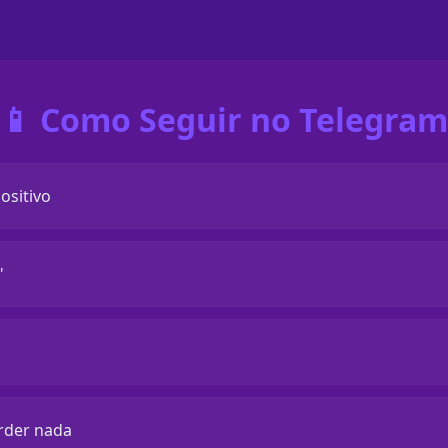
📱 Como Seguir no Telegram
ositivo
"
erder nada