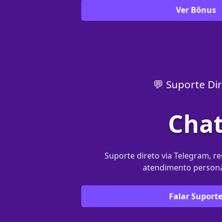
Ver Bônus
💬 Suporte Di
Cha
Suporte direto via Telegram, r
atendimento persona
Falar Suport