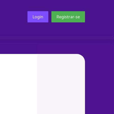
Login
Registrar-se