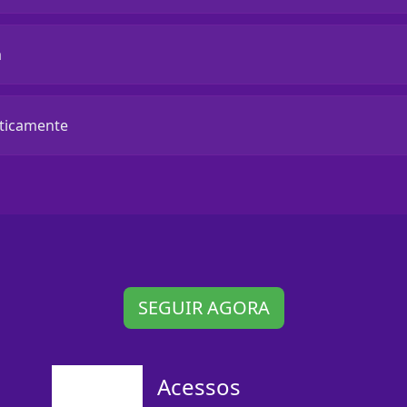
a
aticamente
SEGUIR AGORA
Acessos