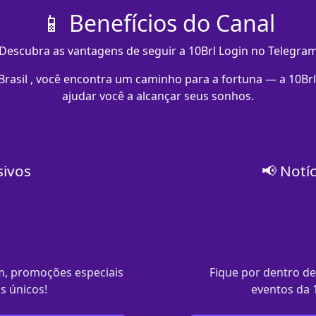
📱 Benefícios do Canal
Descubra as vantagens de seguir a 10Brl Login no Telegra
Brasil , você encontra um caminho para a fortuna — a 10Br
ajudar você a alcançar seus sonhos.
sivos
📢 Notí
m, promoções especiais
Fique por dentro d
s únicos!
eventos da 