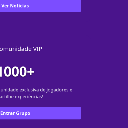
Ver Notícias
Comunidade VIP
1000+
unidade exclusiva de jogadores e
rtilhe experiências!
Entrar Grupo