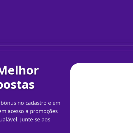
 Melhor
postas
r bônus no cadastro e em
 tem acesso a promoções
ualável. Junte-se aos