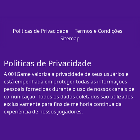
Políticas de Privacidade
Termos e Condições
Sitemap
Políticas de Privacidade
A 001Game valoriza a privacidade de seus usuários e
está empenhada em proteger todas as informações
pessoais fornecidas durante o uso de nossos canais de
comunicação. Todos os dados coletados são utilizados
exclusivamente para fins de melhoria contínua da
experiência de nossos jogadores.