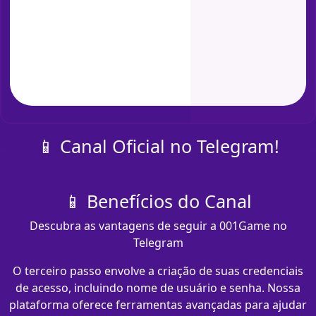
📱 Canal Oficial no Telegram!
📱 Benefícios do Canal
Descubra as vantagens de seguir a 001Game no
Telegram
O terceiro passo envolve a criação de suas credenciais
de acesso, incluindo nome de usuário e senha. Nossa
plataforma oferece ferramentas avançadas para ajudar