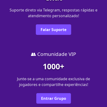
Suporte direto via Telegram, respostas rápidas e
atendimento personalizado!
Falar Suporte
👥 Comunidade VIP
1000+
Junte-se a uma comunidade exclusiva de
jogadores e compartilhe experiências!
Entrar Grupo